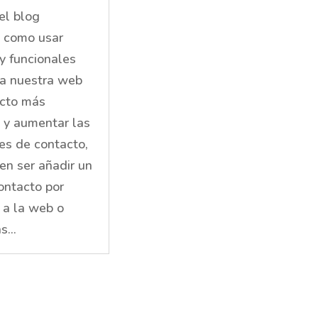
el blog
 como usar
y funcionales
 a nuestra web
ecto más
l y aumentar las
es de contacto,
n ser añadir un
ontacto por
a la web o
s...